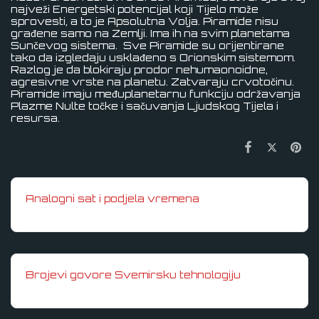
najveži Energetski potencijal koji Tijelo može
sprovesti, a to je Apsolutna Volja. Piramide nisu
građene samo na Zemlji. Ima ih na svim planetama
Sunčevog sistema. Sve Piramide su orijentirane
tako da izgledaju usklađeno s Orionskim sistemom.
Razlog je da blokiraju prodor nehumaonoidne,
agresivne vrste na planetu. Zatvaraju crvotočinu.
Piramide imaju međuplanetarnu funkciju održavanja
Plazme Nulte točke i sačuvanja Ljudskog Tijela i
resursa.
Analogni sat i podjela vremena
Brojevi govore Svemirsku tehnologiju