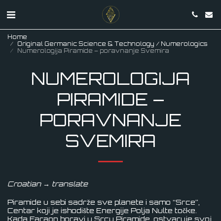
Home
Original Germanic Science & Technology / Numerologics
Numerologija Piramide – poravnanje Svemira
NUMEROLOGIJA
PIRAMIDE –
PORAVNANJE
SVEMIRA
Croatian → translate
Piramide u sebi sadrže sve planete i samo “Srce”,
Centar koji je ishodište Energije Polja Nulte točke.
Kada Faraon boravi u Srcu Piramide, ostvaruje svoj